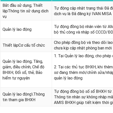
Bắt đầu sử dụng; Thiết
Tự động cập nhật trạng thái Đã đ
lậpThông tin sử dụng dịch
dịch vụ là Đã đăng ký IVAN MISA
vụ
Tự động đồng bộ nhân viên từ A
Quản lý lao động
bộ thủ công và nhập số CCCD/ĐD
Cho phép đồng bộ và theo dõi la
Thiết lậpCơ cấu tổ chức
chưa kịp cập nhật phòng ban mới
1. Tại Quản lý lao động, cho phé
Quản lý lao động; Tăng,
giảm, điều chỉnh; Chế độ
2. Tại các thủ tục BHXH, khi thê
BHXH; Đổi sổ, thẻ; Bảo
sơ đang thêm mới/chỉnh sửa/nhập
hiểm tự nguyện
quản lý lao động
Tự động đồng bộ số sổ BHXH từ 
Quản lý lao động\Thông
Thông tin nhân sự không nhập mã
tin tham gia BHXH
AMIS BHXH giúp tiết kiệm thời gi