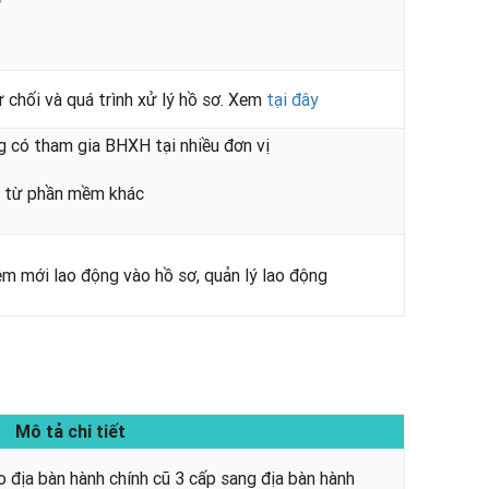
ứ
 chối và quá trình xử lý hồ sơ. Xem
tại đây
g có tham gia BHXH tại nhiều đơn vị
ất từ phần mềm khác
êm mới lao động vào hồ sơ, quản lý lao động
Mô tả chi tiết
o địa bàn hành chính cũ 3 cấp sang địa bàn hành