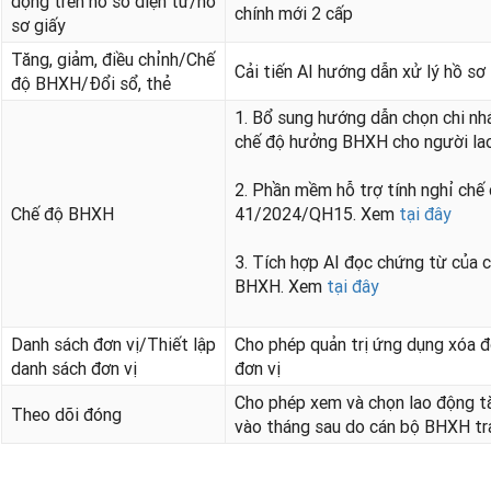
động trên hồ sơ điện tử/hồ
chính mới 2 cấp
sơ giấy
Tăng, giảm, điều chỉnh/Chế
Cải tiến AI hướng dẫn xử lý hồ sơ
độ BHXH/Đổi sổ, thẻ
1. Bổ sung hướng dẫn chọn chi nh
chế độ hưởng BHXH cho người la
2. Phần mềm hỗ trợ tính nghỉ chế
Chế độ BHXH
41/2024/QH15. Xem
tại đây
3. Tích hợp AI đọc chứng từ của 
BHXH. Xem
tại đây
Danh sách đơn vị/Thiết lập
Cho phép quản trị ứng dụng xóa 
danh sách đơn vị
đơn vị
Cho phép xem và chọn lao động tă
Theo dõi đóng
vào tháng sau do cán bộ BHXH tr