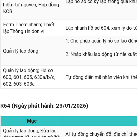
Lập hồ sơ có kỳ lập trong quá kh
hiểm tự nguyện; Hợp đồng
KCB
Form Thêm nhanh; Thiết
Lập nhanh hồ sơ 604, xem lý do từ
lậpThông tin đơn vị
1. Cho phép quản lý hồ sơ lao độn
Quản lý lao động
2. Nhập khẩu lao động từ file xu
Quản lý lao động; Hồ sơ
600, 601, 605, 630a/b/c,
Tự động điền mã nhân viên khi th
602, 603, 603a
R64 (Ngày phát hành: 23/01/2026)
Mục
Quản lý lao động; Sửa lao
AI tự động chuyển đổi địa chỉ the