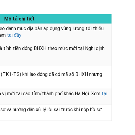
Mô tả chi tiết
theo danh mục địa bàn áp dụng vùng lương tối thiểu
Xem
tại đây
và tính tiền đóng BHXH theo mức mới tại Nghị định
nh (TK1-TS) khi lao động đã có mã số BHXH nhưng
 vị mới tại các tỉnh/thành phố khác Hà Nội. Xem
tại
sơ và hướng dẫn xử lý lỗi sai trước khi nộp hồ sơ