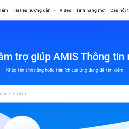
phẩm
Tài liệu hướng dẫn
Video
Tính năng mới
Câu hỏi 
âm trợ giúp
AMIS Thông tin
Nhập tên tính năng hoặc tiện ích của ứng dụng để
tìm kiếm