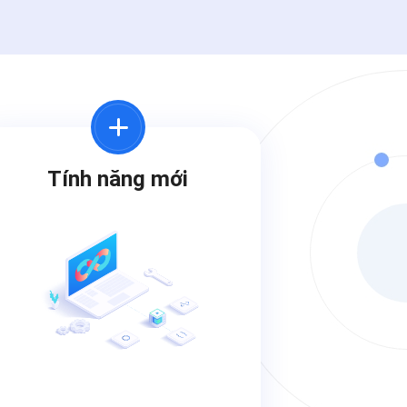
Tự động kiểm tra giấy tờ nhân
viên cần nộp để nhắc nhở bổ
sung kịp thời
Tạo cùng lúc nhiều hồ sơ, hợp
đồng, quyết định bổ nhiệm,
miễn nhiệm từ mẫu
Tính năng mới
Quản lý thông tin tiêm chủng
trên hồ sơ nhân viên
Tự động tính toán và thông báo
khi nhân viên đến tuổi nghỉ hưu
theo đúng quy định của Bộ luật
Lao động 2019