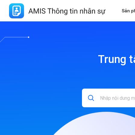
Sản 
Trung t
Search
For