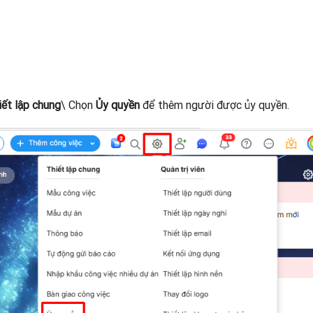
iết lập chung
\ Chọn
Ủy quyền
để thêm người được ủy quyền.