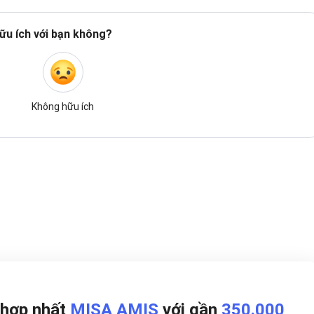
hữu ích với bạn không?
Không hữu ích
 hợp nhất
MISA AMIS
với gần
350.000