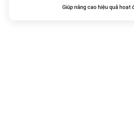
Giúp nâng cao hiệu quả hoạt
Danh sách các kênh
hỗ trợ
Cộng đồng hỗ trợ
miễn phí
Chat trực tuyến