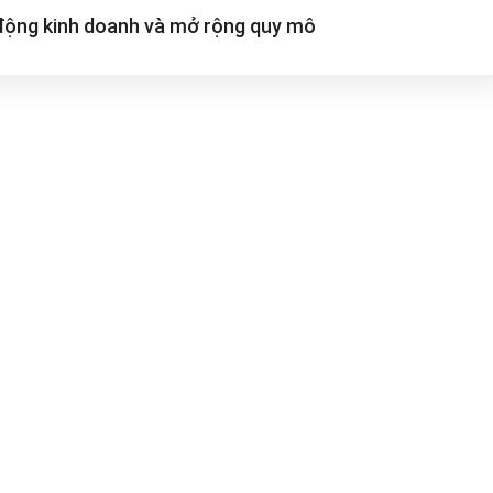
 động kinh doanh và mở rộng
quy mô
Kênh youtube
Đăng ký ngay để xem những video hướng d
những mẹo hay khi sử dụng phần mềm
Truy cập ngay