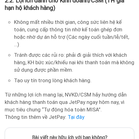
2.2. Lợi ích dành cho Kinh doanh/CSM (TH gia
hạn hộ khách hàng)
Không mất nhiều thời gian, công sức liên hệ kế
toán, cung cấp thông tin nhờ kế toán ghép đơn
hoặc nhờ dự án hỗ trợ (Các ngày cuối tuần/lễ/tết,
…)
Tránh được các rủi ro: phải đi giải thích với khách
hàng, KH bức xúc/khiếu nại khi thanh toán mà không
sử dụng được phần mềm.
Tạo uy tín trong lòng khách hàng.
Từ những lợi ích mang lại, NVKD/CSM hãy hướng dẫn
khách hàng thanh toán qua JetPay ngay hôm nay, vì
mục tiêu chung “Tự động hóa toàn MISA”.
Thông tin thêm về JetPay:
Tại đây
Bài viết này hữu ích với bạn không?