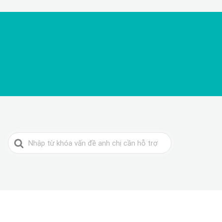
Search
For