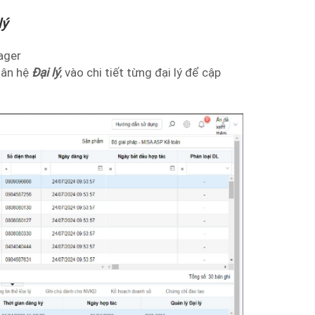
lý
ager
hân hệ
Đại lý
, vào chi tiết từng đại lý để cập