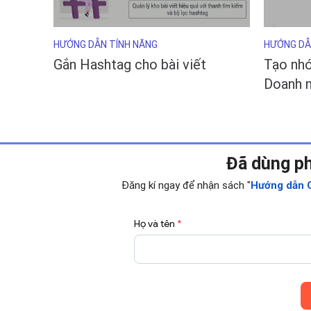
HƯỚNG DẪN TÍNH NĂNG
HƯỚNG DẪ
Gắn Hashtag cho bài viết
Tạo nhó
Doanh 
Đã dùng p
Đăng kí ngay để nhận sách "
Hướng dẫn C
Họ và tên
*