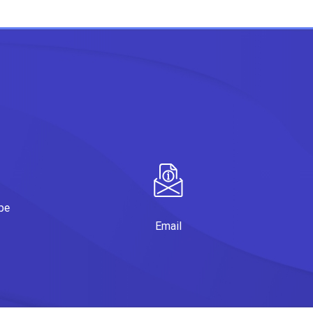
be
Email