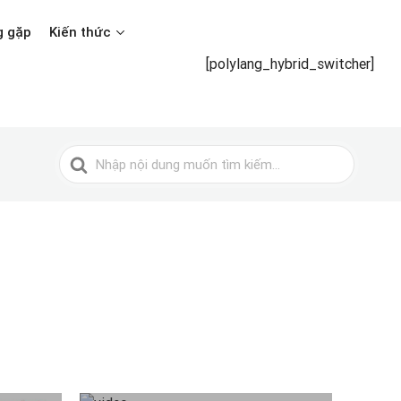
g gặp
Kiến thức
[polylang_hybrid_switcher]
Tìm
kiếm
cho