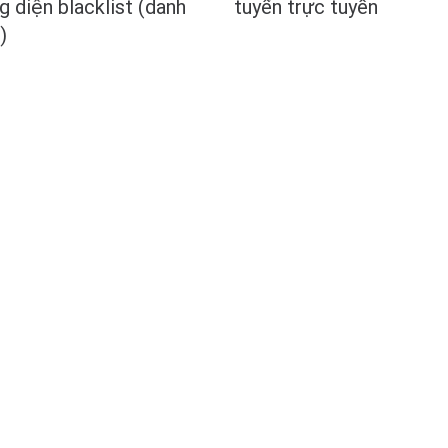
g diện blacklist (danh
tuyển trực tuyến
)